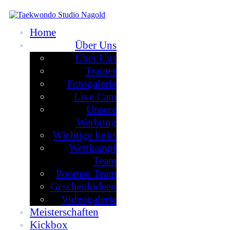
Home
Über Uns
Über Uns
Trainer
Fotogalerie
Live Cam
Unsere
Werbung
Wichtige links
Wettkampf
Team
Poomse Team
Geschenkideen
Videogalerie
Meisterschaften
Kickbox