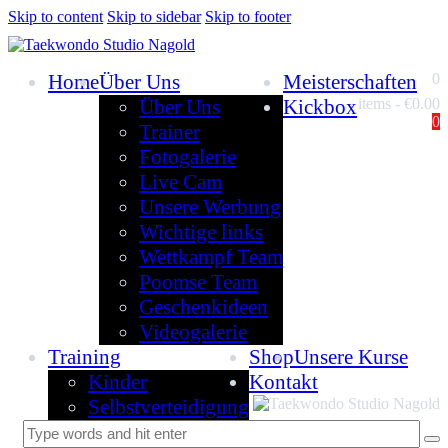
Skip to content
Skip to sidebar
Skip to footer
Home
Über Uns
Meisterschaften
0
Über Uns
Kickbox
items
-
€0.00
0
Trainer
Fotogalerie
Live Cam
Unsere Werbung
Wichtige links
Wettkampf Team
Poomse Team
Geschenkideen
Videogalerie
Training
Shop
Unsere Kurse
Kinder
Kontakt
Selbstverteidigung