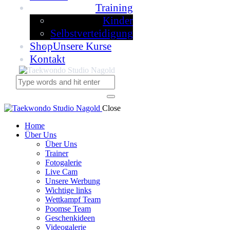
Training
Kinder
Selbstverteidigung
Shop
Unsere Kurse
Kontakt
Close
Home
Über Uns
Über Uns
Trainer
Fotogalerie
Live Cam
Unsere Werbung
Wichtige links
Wettkampf Team
Poomse Team
Geschenkideen
Videogalerie